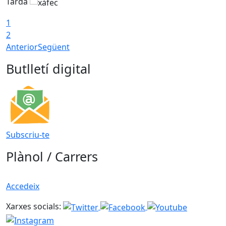
Tarda
T
1
2
Anterior
Següent
Butlletí digital
Subscriu-te
Plànol / Carrers
Accedeix
Xarxes socials: