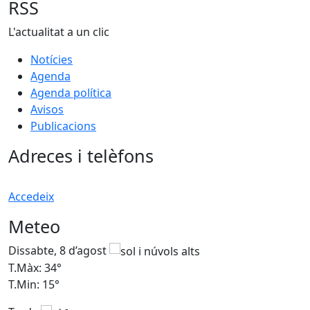
RSS
L'actualitat a un clic
Notícies
Agenda
Agenda política
Avisos
Publicacions
Adreces i telèfons
Accedeix
Meteo
Dissabte, 8 d’agost
D
T.Màx: 34°
T
T.Min: 15°
T