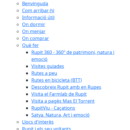
Benvinguda
Com arribar-hi
Informació útil
On dormir
On menjar
On comprar
Què fer
Rupit 360 - 360º de patrimoni, natura i
emoció
Visites guiades
Rutes a peu
Rutes en bicicleta (BTT)
Descobreix Rupit amb en Rupes
Visita el Farmlab de Rupit
Visita a pagès Mas El Torrent
RupitViu - Caçations
Satya. Natura, Art i emoció
Llocs d'interès
Rupit i els seu voltants