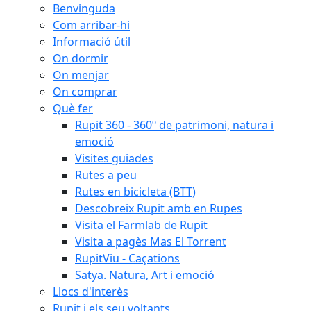
Benvinguda
Com arribar-hi
Informació útil
On dormir
On menjar
On comprar
Què fer
Rupit 360 - 360º de patrimoni, natura i
emoció
Visites guiades
Rutes a peu
Rutes en bicicleta (BTT)
Descobreix Rupit amb en Rupes
Visita el Farmlab de Rupit
Visita a pagès Mas El Torrent
RupitViu - Caçations
Satya. Natura, Art i emoció
Llocs d'interès
Rupit i els seu voltants