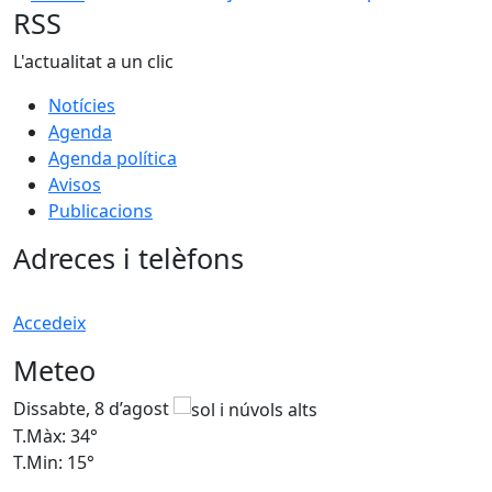
RSS
L'actualitat a un clic
Notícies
Agenda
Agenda política
Avisos
Publicacions
Adreces i telèfons
Accedeix
Meteo
Dissabte, 8 d’agost
D
T.Màx: 34°
T
T.Min: 15°
T