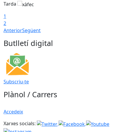
Tarda
T
1
2
Anterior
Següent
Butlletí digital
Subscriu-te
Plànol / Carrers
Accedeix
Xarxes socials: