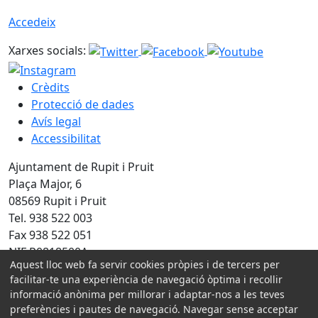
Accedeix
Xarxes socials:
Crèdits
Protecció de dades
Avís legal
Accessibilitat
Ajuntament de Rupit i Pruit
Plaça Major, 6
08569 Rupit i Pruit
Tel. 938 522 003
Fax 938 522 051
NIF P0818500A
Aquest lloc web fa servir cookies pròpies i de tercers per
Amb la col·laboració de:
facilitar-te una experiència de navegació òptima i recollir
informació anònima per millorar i adaptar-nos a les teves
preferències i pautes de navegació. Navegar sense acceptar