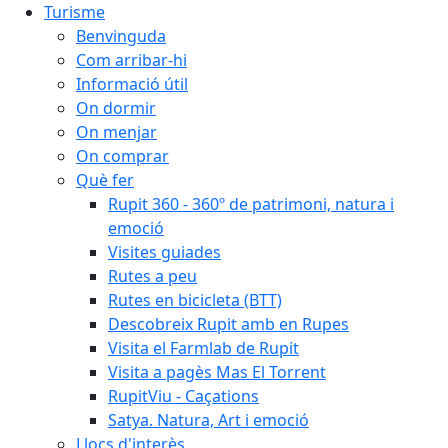
Turisme
Benvinguda
Com arribar-hi
Informació útil
On dormir
On menjar
On comprar
Què fer
Rupit 360 - 360º de patrimoni, natura i
emoció
Visites guiades
Rutes a peu
Rutes en bicicleta (BTT)
Descobreix Rupit amb en Rupes
Visita el Farmlab de Rupit
Visita a pagès Mas El Torrent
RupitViu - Caçations
Satya. Natura, Art i emoció
Llocs d'interès