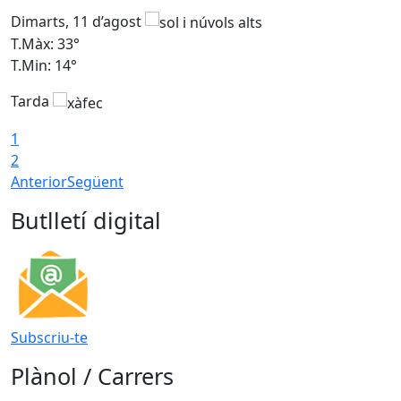
Dimarts, 11 d’agost
D
T.Màx: 33°
T
T.Min: 14°
T
Tarda
T
1
2
Anterior
Següent
Butlletí digital
Subscriu-te
Plànol / Carrers