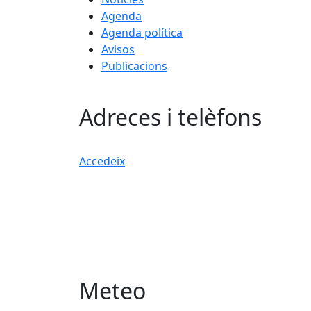
Agenda
Agenda política
Avisos
Publicacions
Adreces i telèfons
Accedeix
Meteo