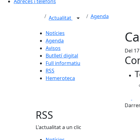
Adreces i telèfons
Agenda
Actualitat
Ca
Notícies
Agenda
Avisos
Del 17
Butlletí digital
Con
Full informatiu
RSS
T
Hemeroteca
Fa
Darrer
RSS
L'actualitat a un clic
Notícies