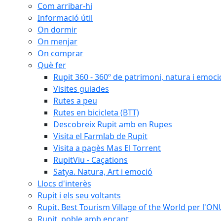
Com arribar-hi
Informació útil
On dormir
On menjar
On comprar
Què fer
Rupit 360 - 360º de patrimoni, natura i emoci
Visites guiades
Rutes a peu
Rutes en bicicleta (BTT)
Descobreix Rupit amb en Rupes
Visita el Farmlab de Rupit
Visita a pagès Mas El Torrent
RupitViu - Caçations
Satya. Natura, Art i emoció
Llocs d'interès
Rupit i els seu voltants
Rupit, Best Tourism Village of the World per l'O
Rupit, poble amb encant