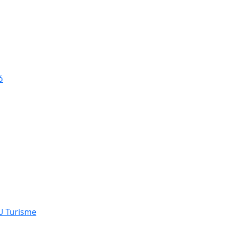
ó
NU Turisme