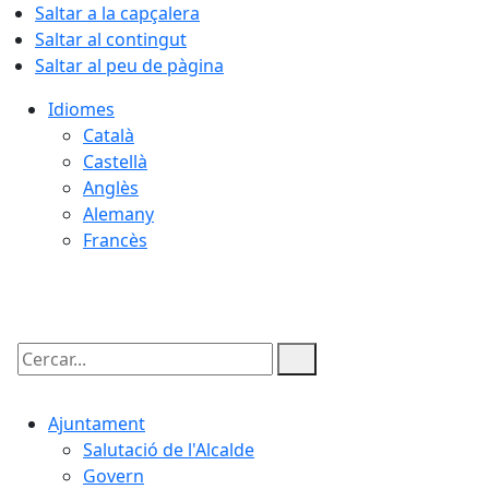
Saltar a la capçalera
Saltar al contingut
Saltar al peu de pàgina
Idiomes
Català
Castellà
Anglès
Alemany
Francès
08.08.2026 | 09:13
Cercar:
Ajuntament
Salutació de l'Alcalde
Govern