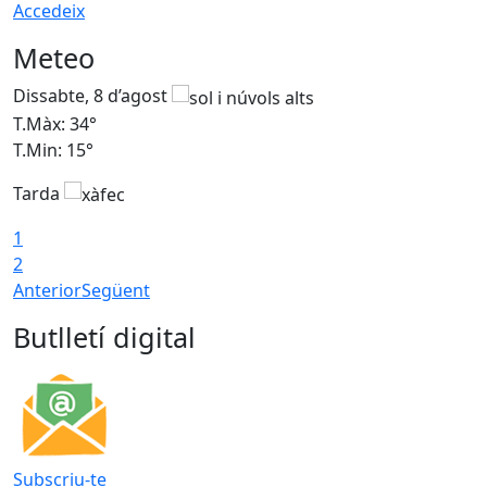
Accedeix
Meteo
Dissabte, 8 d’agost
D
T.Màx: 34°
T
T.Min: 15°
T
Tarda
T
1
2
Anterior
Següent
Butlletí digital
Subscriu-te