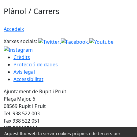
Plànol / Carrers
Accedeix
Xarxes socials:
Crèdits
Protecció de dades
Avís legal
Accessibilitat
Ajuntament de Rupit i Pruit
Plaça Major, 6
08569 Rupit i Pruit
Tel. 938 522 003
Fax 938 522 051
NIF P0818500A
Aquest lloc web fa servir cookies pròpies i de tercers per