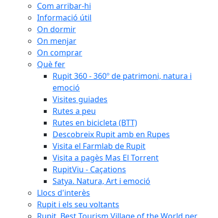
Com arribar-hi
Informació útil
On dormir
On menjar
On comprar
Què fer
Rupit 360 - 360º de patrimoni, natura i
emoció
Visites guiades
Rutes a peu
Rutes en bicicleta (BTT)
Descobreix Rupit amb en Rupes
Visita el Farmlab de Rupit
Visita a pagès Mas El Torrent
RupitViu - Caçations
Satya. Natura, Art i emoció
Llocs d'interès
Rupit i els seu voltants
Rupit, Best Tourism Village of the World per